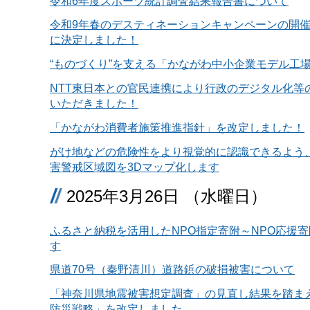
令和6年度スポーツ統計調査結果報告書について
令和9年春のデスティネーションキャンペーンの開
に決定しました！
“ものづくり”を支える「かながわ中小企業モデル工
NTT東日本との官民連携により行政のデジタル化等
いただきました！
「かながわ消費者施策推進指針」を改定しました！
がけ地などの危険性をより視覚的に認識できるよう
害警戒区域図を3Dマップ化します
2025年3月26日 （水曜日）
ふるさと納税を活用したNPO指定寄附～NPO応援
す
県道70号（秦野清川）道路鋲の破損被害について
「神奈川県地震被害想定調査」の見直し結果を踏ま
防災戦略」を改定しました