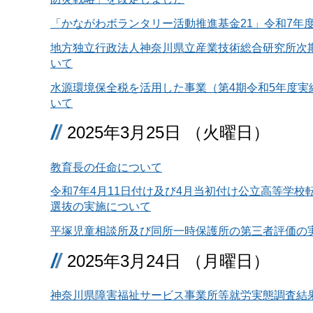
「かながわボランタリー活動推進基金21」令和7年
地方独立行政法人神奈川県立産業技術総合研究所次
いて
水源環境保全税を活用した事業（第4期令和5年度実
いて
2025年3月25日 （火曜日）
教育長の任命について
令和7年4月11日付け及び4月当初付け公立高等学校
選抜の実施について
平塚児童相談所及び同所一時保護所の第三者評価の
2025年3月24日 （月曜日）
神奈川県障害福祉サービス事業所等就労実態調査結