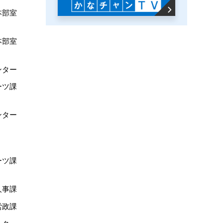
本部室
本部室
ンター
ーツ課
ンター
ーツ課
人事課
労政課