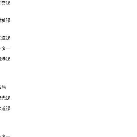
経営課
福祉課
水道課
ンター
河港課
務局
観光課
水道課
ンター