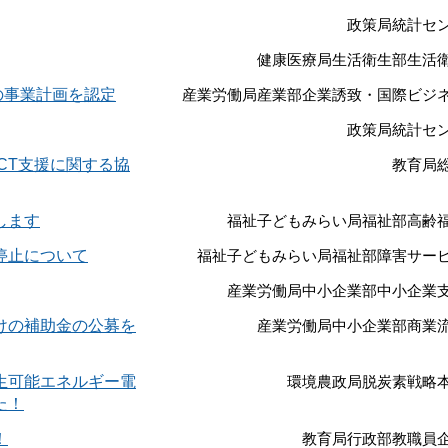
政策局統計セ
健康医療局生活衛生部生活
の事業計画を認定
産業労働局産業部企業誘致・国際ビジ
政策局統計セ
CT支援に関する協
教育局
します
福祉子どもみらい局福祉部高齢
停止について
福祉子どもみらい局福祉部障害サー
産業労働局中小企業部中小企業
けの補助金の公募を
産業労働局中小企業部商業
生可能エネルギー電
環境農政局脱炭素戦略
た！
！
教育局行政部教職員