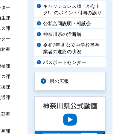
キャッシュレス版「かなト
ンター
ク!」のポイント付与の誤り
衛生課
公私合同説明・相談会
ネス課
神奈川県の活断層
ンター
令和7年度 公立中学校等卒
総務室
業者の進路の状況
パスポートセンター
福祉課
ビス課
県の広報
支援課
流通課
本部室
企画課