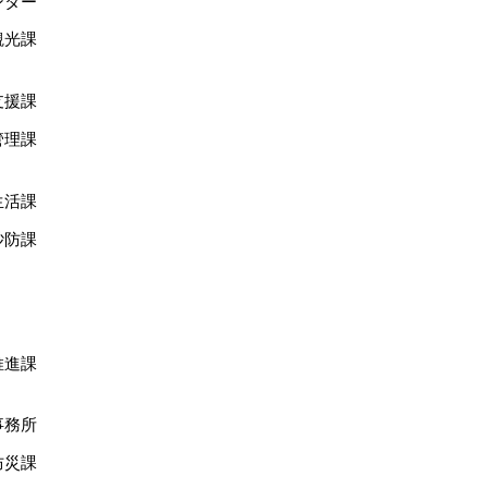
ンター
観光課
支援課
管理課
生活課
砂防課
推進課
事務所
防災課