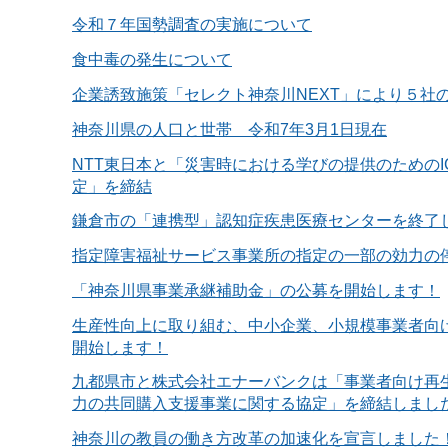
令和７年国勢調査の実施について
食中毒の発生について
企業誘致施策「セレクト神奈川NEXT」により５社
神奈川県の人口と世帯 令和7年3月1日現在
NTT東日本と「災害時における学びの提供のためのI
定」を締結
鎌倉市の「連携型」認知症疾患医療センターを終了
指定障害福祉サービス事業所の指定の一部の効力の
「神奈川県事業承継補助金」の公募を開始します！
生産性向上に取り組む、中小企業、小規模事業者向
開始します！
九都県市と株式会社エナーバンクは「事業者向け再
力の共同購入支援事業に関する協定」を締結しまし
神奈川の教員の働き方改革の加速化を宣言しました