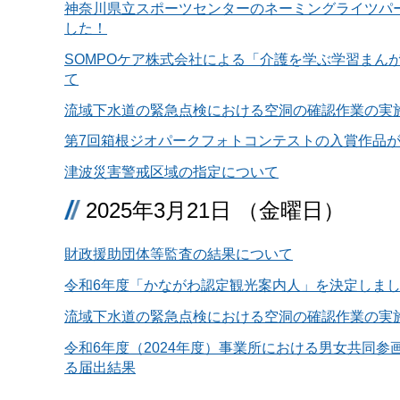
神奈川県立スポーツセンターのネーミングライツパ
した！
SOMPOケア株式会社による「介護を学ぶ学習まん
て
流域下水道の緊急点検における空洞の確認作業の実
第7回箱根ジオパークフォトコンテストの入賞作品
津波災害警戒区域の指定について
2025年3月21日 （金曜日）
財政援助団体等監査の結果について
令和6年度「かながわ認定観光案内人」を決定しま
流域下水道の緊急点検における空洞の確認作業の実
令和6年度（2024年度）事業所における男女共同参
る届出結果