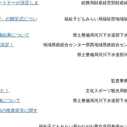
ートナーが決定しま
総務局財産経営部財産
が」の贈呈式につい
福祉子どもみらい局福祉部地域
施結果について
県土整備局河川下水道部下
が決定！
地域県政総合センター県西地域県政総合セ
県土整備局河川下水道部
監査事
した！
文化スポーツ観光局
施について
県土整備局河川下水道部下
画の推進状況に関す
福祉子どもみらい局かながわ男女共同参画セ