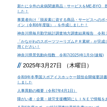
新たに９件の未病関連商品・サービスをME-BYO B
した！
事業者向け「脱炭素に資する商品・サービスへのポ
イン（令和6年度版）」を作成しました！
神奈川県毎月勤労統計調査地方調査結果報告 令和７
「かながわのスポーツツーリズムＰＲ素材」が完成
用ください！
神奈川県景気動向指数 令和7(2025)年1月分(速報)
2025年3月27日 （木曜日）
令和9年冬季国スポアイスホッケー競技会開催要請
しました
人事異動の概要（令和7年4月1日）
障がい者・企業・就労支援機関にＬＩＮＥで情報を