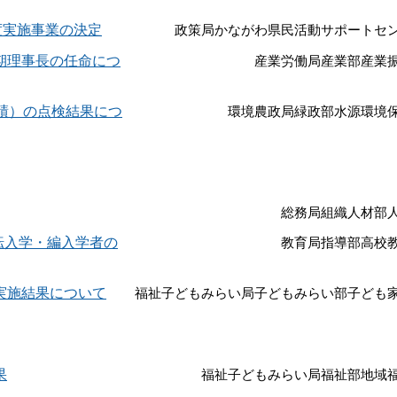
度実施事業の決定
政策局かながわ県民活動サポートセ
期理事長の任命につ
産業労働局産業部産業
績）の点検結果につ
環境農政局緑政部水源環境
総務局組織人材部
転入学・編入学者の
教育局指導部高校
実施結果について
福祉子どもみらい局子どもみらい部子ども
果
福祉子どもみらい局福祉部地域