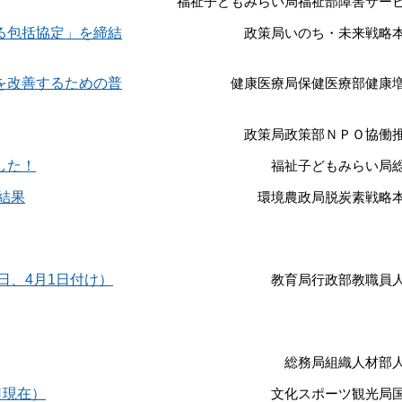
福祉子どもみらい局福祉部障害サー
る包括協定」を締結
政策局いのち・未来戦略
を改善するための普
健康医療局保健医療部健康
政策局政策部ＮＰＯ協働
した！
福祉子どもみらい局
結果
環境農政局脱炭素戦略
日、4月1日付け）
教育局行政部教職員
総務局組織人材部
日現在）
文化スポーツ観光局