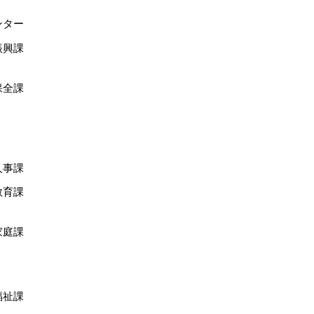
ンター
振興課
保全課
人事課
教育課
家庭課
福祉課