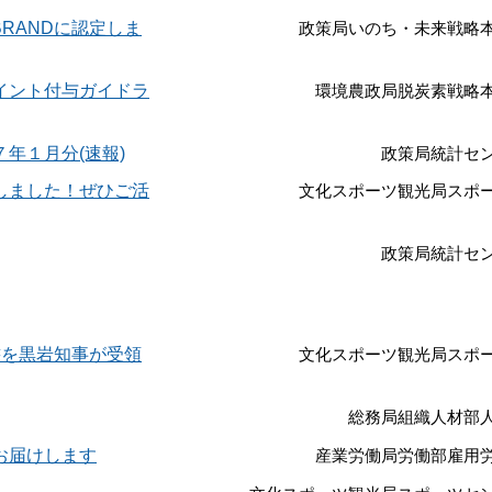
RANDに認定しま
政策局いのち・未来戦略
イント付与ガイドラ
環境農政局脱炭素戦略
年１月分(速報)
政策局統計セ
しました！ぜひご活
文化スポーツ観光局スポ
政策局統計セ
書を黒岩知事が受領
文化スポーツ観光局スポ
総務局組織人材部
お届けします
産業労働局労働部雇用