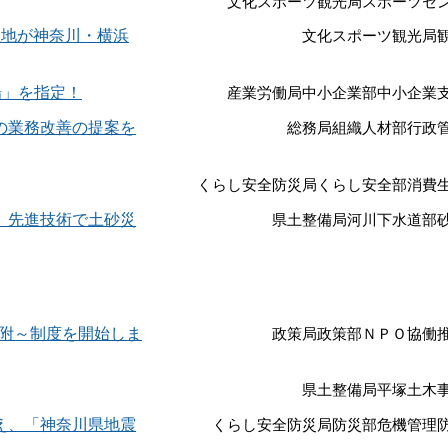
文化スポーツ観光局スポーツセ
催地が神奈川・横浜
文化スポーツ観光局
場」を指定！
産業労働局中小企業部中小企業
の業務改善の提案を
総務局組織人材部行政
くらし安全防災局くらし安全部消費
、先進技術で土砂災
県土整備局河川下水道部
寄附～制度を開始しま
政策局政策部ＮＰＯ協働
県土整備局平塚土木
え、「神奈川県地震
くらし安全防災局防災部危機管理