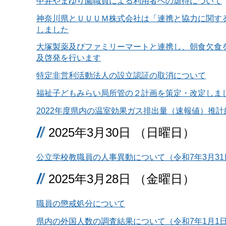
中井やまゆり園職員による利用者への虐待について
神奈川県とＵＵＵＭ株式会社は「連携と協力に関す
しました
大塚製薬及びファミリーマートと連携し、朝食欠食
及啓発を行います
特定非営利活動法人の設立認証の取消について
福祉子どもみらい局所管の２計画を策定・改定しま
2022年度県内の温室効果ガス排出量（速報値）推計
2025年3月30日 （日曜日）
公立学校教職員の人事異動について（令和7年3月31
2025年3月28日 （金曜日）
職員の懲戒処分について
県内の外国人数の調査結果について（令和7年1月1