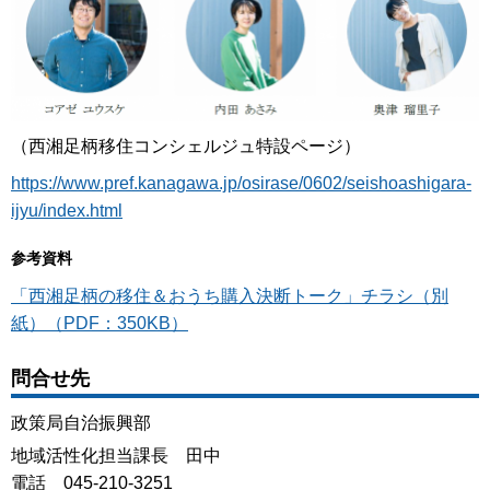
（西湘足柄移住コンシェルジュ特設ページ）
https://www.pref.kanagawa.jp/osirase/0602/seishoashigara-
ijyu/index.html
参考資料
「西湘足柄の移住＆おうち購入決断トーク」チラシ（別
紙）（PDF：350KB）
問合せ先
政策局自治振興部
地域活性化担当課長 田中
電話 045-210-3251