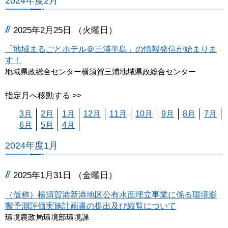
2024年度2月
2025年2月25日 （火曜日）
「地域まるごとホテル＠三浦半島」の情報発信が始まりま
す！
地域県政総合センター横須賀三浦地域県政総合センター
指定月へ移動する >>
3月
2月
1月
12月
11月
10月
9月
8月
7月
6月
5月
4月
2024年度1月
2025年1月31日 （金曜日）
（仮称）横須賀港新港地区公有水面埋立事業に係る環境影
響予測評価実施計画書の提出及び縦覧について
環境農政局環境部環境課