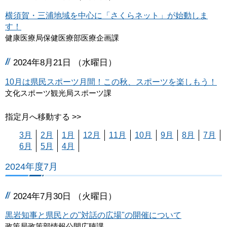
横須賀・三浦地域を中心に「さくらネット」が始動しま
す！
健康医療局保健医療部医療企画課
2024年8月21日 （水曜日）
10月は県民スポーツ月間！この秋、スポーツを楽しもう！
文化スポーツ観光局スポーツ課
指定月へ移動する >>
3月
2月
1月
12月
11月
10月
9月
8月
7月
6月
5月
4月
2024年度7月
2024年7月30日 （火曜日）
黒岩知事と県民との"対話の広場"の開催について
政策局政策部情報公開広聴課