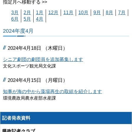
指定月へ移動する >>
3月
2月
1月
12月
11月
10月
9月
8月
7月
6月
5月
4月
2024年度4月
2024年4月18日 （木曜日）
シニア劇団の劇団員を追加募集します
文化スポーツ観光局文化課
2024年4月15日 （月曜日）
知事が海の中から藻場再生の取組を紹介します
環境農政局農水産部水産課
記者発表資料
県政記者クラブ