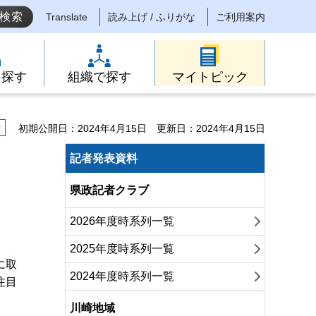
Translate
読み上げ / ふりがな
ご利用案内
ら探す
組織で探す
マイトピック
示
初期公開日：2024年4月15日
更新日：2024年4月15日
記者発表資料
県政記者クラブ
2026年度時系列一覧
2025年度時系列一覧
に取
2024年度時系列一覧
注目
川崎地域