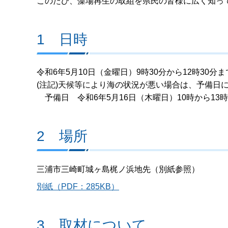
このたび、藻場再生の取組を県民の皆様に広く知っ
1 日時
令和6年5月10日（金曜日）9時30分から12時30分ま
(注記)天候等により海の状況が悪い場合は、予備日
予備日 令和6年5月16日（木曜日）10時から13
2 場所
三浦市三崎町城ヶ島梶ノ浜地先（別紙参照）
別紙（PDF：285KB）
3 取材について