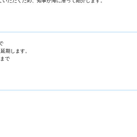
ていただくため、知事が海に潜って紹介します。
で
に延期します。
時まで