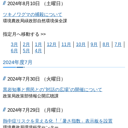
2024年8月10日 （土曜日）
ツキノワグマの捕殺について
環境農政局緑政部自然環境保全課
指定月へ移動する >>
3月
2月
1月
12月
11月
10月
9月
8月
7月
6月
5月
4月
2024年度7月
2024年7月30日 （火曜日）
黒岩知事と県民との"対話の広場"の開催について
政策局政策部情報公開広聴課
2024年7月29日 （月曜日）
熱中症リスクを見える化︕「暑さ指数」表示板を設置
環境農政局環境科学センター