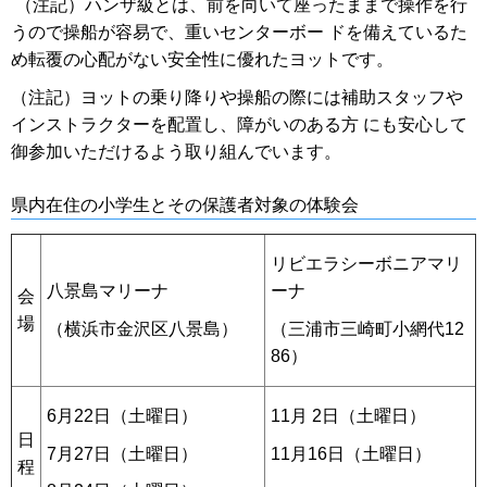
（注記）ハンザ級とは、前を向いて座ったままで操作を行
うので操船が容易で、重いセンターボー ドを備えているた
め転覆の心配がない安全性に優れたヨットです。
（注記）ヨットの乗り降りや操船の際には補助スタッフや
インストラクターを配置し、障がいのある方 にも安心して
御参加いただけるよう取り組んでいます。
県内在住の小学生とその保護者対象の体験会
リビエラシーボニアマリ
八景島マリーナ
ーナ
会
場
（横浜市金沢区八景島）
（三浦市三崎町小網代12
86）
6月22日（土曜日）
11月 2日（土曜日）
日
7月27日（土曜日）
11月16日（土曜日）
程