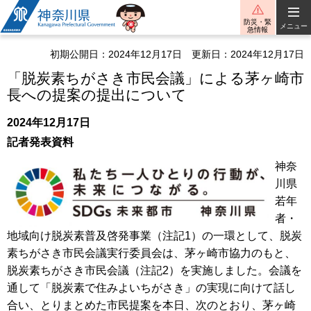
神奈川県
防災・緊
メニュー
急情報
初期公開日：2024年12月17日
更新日：2024年12月17日
「脱炭素ちがさき市民会議」による茅ヶ崎市
長への提案の提出について
2024年12月17日
記者発表資料
神奈
川県
若年
者・
地域向け脱炭素普及啓発事業（注記1）の一環として、脱炭
素ちがさき市民会議実行委員会は、茅ヶ崎市協力のもと、
脱炭素ちがさき市民会議（注記2）を実施しました。会議を
通して「脱炭素で住みよいちがさき」の実現に向けて話し
合い、とりまとめた市民提案を本日、次のとおり、茅ヶ崎