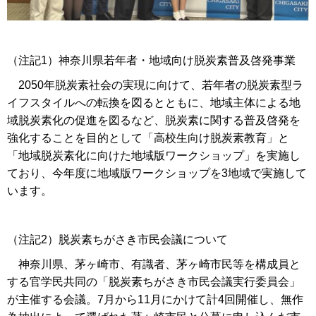
（注記1）神奈川県若年者・地域向け脱炭素普及啓発事業
2050年脱炭素社会の実現に向けて、若年者の脱炭素型ラ
イフスタイルへの転換を図るとともに、地域主体による地
域脱炭素化の促進を図るなど、脱炭素に関する普及啓発を
強化することを目的として「高校生向け脱炭素教育」と
「地域脱炭素化に向けた地域版ワークショップ」を実施し
ており、今年度に地域版ワークショップを3地域で実施して
います。
（注記2）脱炭素ちがさき市民会議について
神奈川県、茅ヶ崎市、有識者、茅ヶ崎市民等を構成員と
する官学民共同の「脱炭素ちがさき市民会議実行委員会」
が主催する会議。7月から11月にかけて計4回開催し、無作