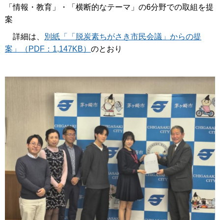
「情報・教育」・「横断的なテーマ」の6分野での取組を提
案
詳細は、
別紙「「脱炭素ちがさき市民会議」からの提
案」（PDF：1,147KB）
のとおり