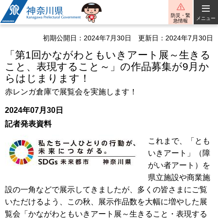
神奈川県
防災・緊
メニュー
急情報
初期公開日：2024年7月30日
更新日：2024年7月30日
「第1回かながわともいきアート展～生きる
こと、表現すること～」の作品募集が9月か
らはじまります！
赤レンガ倉庫で展覧会を実施します！
2024年07月30日
記者発表資料
これまで、「とも
いきアート」（障
がい者アート）を
県立施設や商業施
設の一角などで展示してきましたが、多くの皆さまにご覧
いただけるよう、この秋、展示作品数を大幅に増やした展
覧会「かながわともいきアート展～生きること・表現する