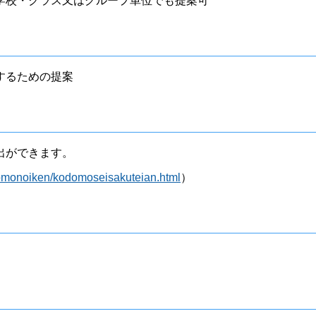
学校・クラス又はグループ単位でも提案可
するための提案
出ができます。
domonoiken/kodomoseisakuteian.html
）