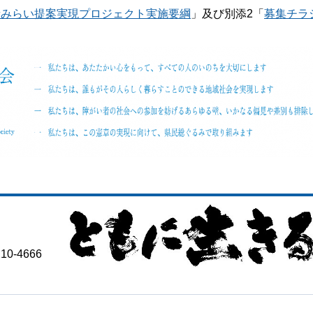
者みらい提案実現プロジェクト実施要綱
」及び別添2「
募集チラ
-4666