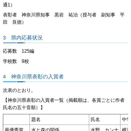
通1）
表彰者 神奈川県知事 黒岩 祐治（授与者 副知事 平
田 良徳）
3 県内応募状況
応募数 125編
学校数 9校
4 神奈川県表彰の入賞者
次表のとおり。
【神奈川県表彰の入賞者一覧（掲載順は、各賞ごとに作者
氏名の五十音順）】
題名
氏名
中
最優秀賞
水と森の関係
水野 カンナ
横