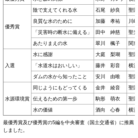
陰で支えてくれる水
石尾 紗良
聖
良質な水のために
加藤 孝祐
川
優秀賞
「災害時の断水に備える」
田中 紳慈
聖
あたりまえの水
翠川 楓子
関
水に感謝
大庭 梨瑚
聖
入選
「水道水はおいしい」
藤井 彩音
横
ダムの水から知ったこと
安川 由唯
聖
同じようにもどってくる
金井 綾音
聖
水源環境賞
伝えるための第一歩
駒形 萌衣
聖
水の価値
酒向 心春
横
最優秀賞及び優秀賞の5編を中央審査（国土交通省）に推薦
しました。