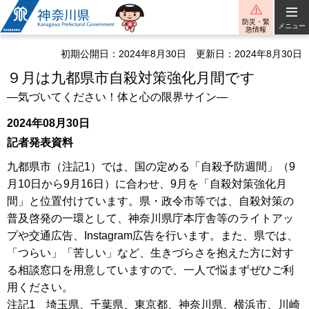
神奈川県
防災・緊
メニュー
急情報
初期公開日：2024年8月30日
更新日：2024年8月30日
９月は九都県市自殺対策強化月間です
―気づいてください！体と心の限界サイン―
2024年08月30日
記者発表資料
九都県市（注記1）では、国の定める「自殺予防週間」（9
月10日から9月16日）に合わせ、9月を「自殺対策強化月
間」と位置付けています。県・政令市等では、自殺対策の
普及啓発の一環として、神奈川県庁本庁舎等のライトアッ
プや交通広告、Instagram広告を行います。また、県では、
「つらい」「苦しい」など、生きづらさを抱えた方に対す
る相談窓口を用意していますので、一人で悩まずぜひご利
用ください。
注記1 埼玉県、千葉県、東京都、神奈川県、横浜市、川崎