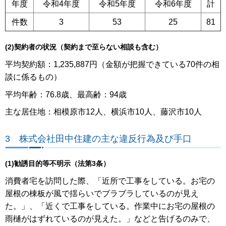
年度
令和4年度
令和5年度
令和6年度
計
件数
3
53
25
81
(2)契約者の状況（契約まで至らない相談も含む）
平均契約額：1,235,887円（金額が把握できている70件の相
談に係るもの）
平均年齢：76.8歳、最高齢：94歳
主な居住地：相模原市12人、横浜市10人、藤沢市10人
3 株式会社田中住建の主な違反行為及び手口
(1)勧誘目的等不明示（法第3条）
消費者宅を訪問した際、「近所で工事をしている。お宅の
屋根の棟板が風で揺らいでブラブラしているのが見え
た。」、「近くで工事をしている。作業中にお宅の屋根の
雨樋がはずれているのが見えた。」などと告げるのみで、