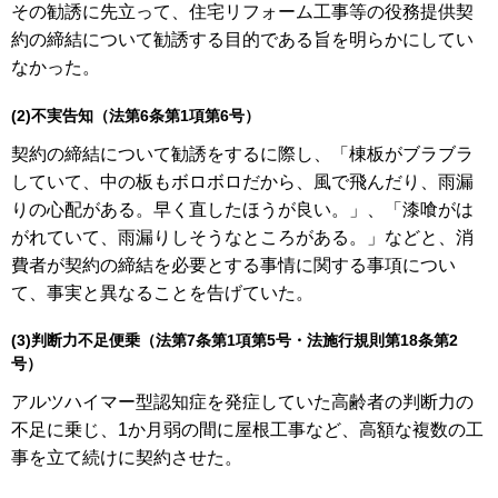
その勧誘に先立って、住宅リフォーム工事等の役務提供契
約の締結について勧誘する目的である旨を明らかにしてい
なかった。
(2)不実告知（法第6条第1項第6号）
契約の締結について勧誘をするに際し、「棟板がブラブラ
していて、中の板もボロボロだから、風で飛んだり、雨漏
りの心配がある。早く直したほうが良い。」、「漆喰がは
がれていて、雨漏りしそうなところがある。」などと、消
費者が契約の締結を必要とする事情に関する事項につい
て、事実と異なることを告げていた。
(3)判断力不足便乗（法第7条第1項第5号・法施行規則第18条第2
号）
アルツハイマー型認知症を発症していた高齢者の判断力の
不足に乗じ、1か月弱の間に屋根工事など、高額な複数の工
事を立て続けに契約させた。