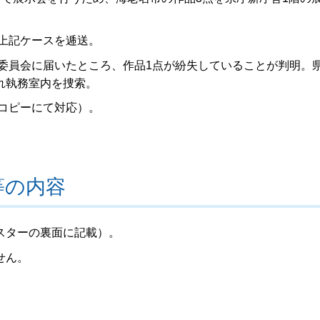
、上記ケースを逓送。
理委員会に届いたところ、作品1点が紛失していることが判明。
れ執務室内を捜索。
ーコピーにて対応）。
等の内容
スターの裏面に記載）。
せん。