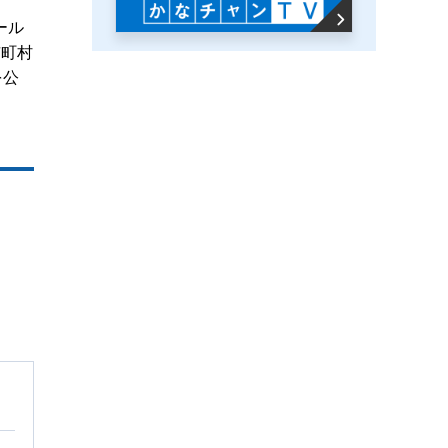
ール
市町村
を公