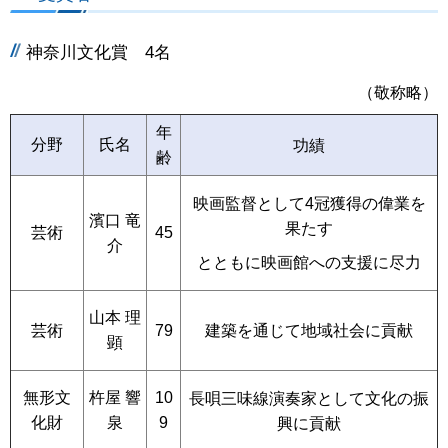
神奈川文化賞 4名
（敬称略）
年
分野
氏名
功績
齢
映画監督として4冠獲得の偉業を
濱口 竜
果たす
芸術
45
介
とともに映画館への支援に尽力
山本 理
建築を通じて地域社会に貢献
芸術
79
顕
無形文
杵屋 響
10
長唄三味線演奏家として文化の振
化財
泉
9
興に貢献