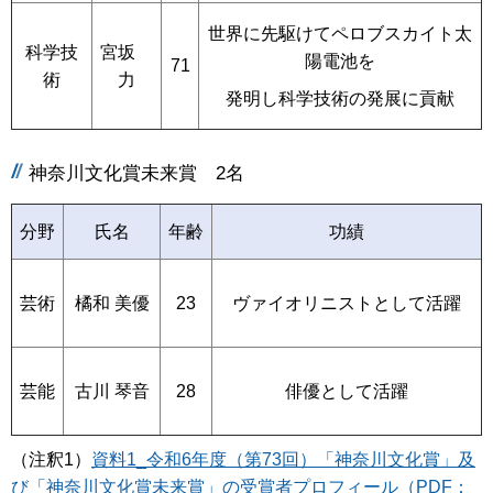
世界に先駆けてペロブスカイト太
科学技
宮坂
陽電池を
71
術
力
発明し科学技術の発展に貢献
神奈川文化賞未来賞 2名
分野
氏名
年齢
功績
芸術
橘和 美優
23
ヴァイオリニストとして活躍
芸能
古川 琴音
28
俳優として活躍
（注釈1）
資料1_令和6年度（第73回）「神奈川文化賞」及
び「神奈川文化賞未来賞」の受賞者プロフィール（PDF：