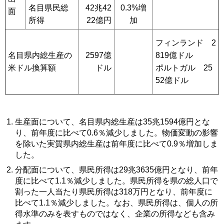
名目県民総
42兆42
0.3%増
面
所得
22億円
加
フィンランド 2
名目県内総生産の
2597億
819億ドル
米ドル換算額
ドル
ポルトガル 25
52億ドル
生産面について、名目県内総生産は35兆1594億円とな
り、前年度に比べて0.6％減少しました。物価変動の影響
を除いた実質県内総生産は前年度に比べて0.9％増加しま
した。
分配面について、県民所得は29兆3635億円となり、前年
度に比べて1.1％減少しました。県民所得を県の総人口で
割った一人当たり県民所得は318万円となり、前年度に
比べて1.1％減少しました。なお、県民所得は、個人の所
得水準のみを表すものではなく、企業の所得なども含み