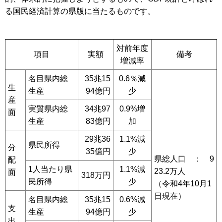
る国民経済計算の県版に当たるものです。
対前年度
項目
実額
備考
増減率
名目県内総
35兆15
0.6％減
生
生産
94億円
少
産
実質県内総
34兆97
0.9%増
面
生産
83億円
加
29兆36
1.1%減
県民所得
分
35億円
少
県総人口 ： 9
配
1人当たり県
1.1%減
23.2万人
面
318万円
民所得
少
（令和4年10月1
日現在）
名目県内総
35兆15
0.6%減
支
生産
94億円
少
出