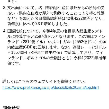
ます。
支出面について、名目県内総生産に県外からの所得の受
払い（県内在住者が県外で勤務することにより得る報酬
など）を加えた名目県民総所得は42兆4222億円となり、
前年度に比べて0.3％増加しました。
国際比較について、令和4年度の名目県内総生産を米ド
ルに換算すると2597億ドルとなります。この額はフィン
ランド（2819億ドル）やポルトガル（2552億ドル）の国
内総生産(GDP)に匹敵します。なお、為替レートは1ドル
＝135.40円（令和4年度平均値）で計算しており、フィ
ンランド、ポルトガルの金額はともに令和4(2022)年暦年
値です。
詳しくはこちらのウェブサイトを御覧ください。
https://www.pref.kanagawa.jp/docs/x6z/tc20/sna/top.html
問合せ先