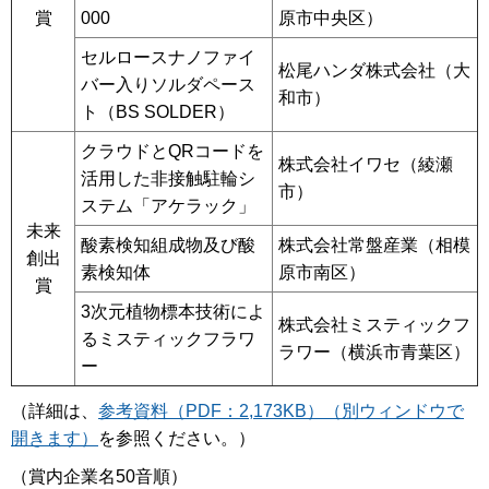
賞
000
原市中央区）
セルロースナノファイ
松尾ハンダ株式会社（大
バー入りソルダペース
和市）
ト（BS SOLDER）
クラウドとQRコードを
株式会社イワセ（綾瀬
活用した非接触駐輪シ
市）
ステム「アケラック」
未来
酸素検知組成物及び酸
株式会社常盤産業（相模
創出
素検知体
原市南区）
賞
3次元植物標本技術によ
株式会社ミスティックフ
るミスティックフラワ
ラワー（横浜市青葉区）
ー
（詳細は、
参考資料（PDF：2,173KB）（別ウィンドウで
開きます）
を参照ください。）
（賞内企業名50音順）