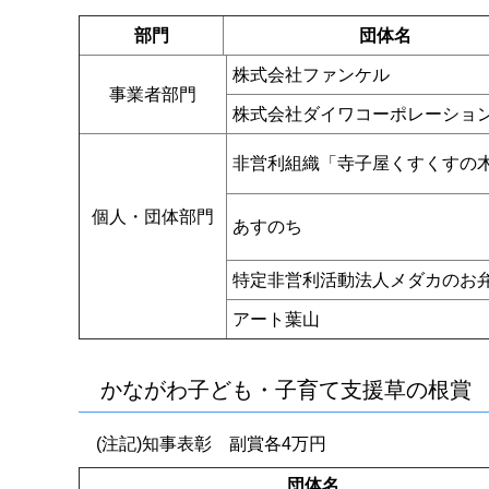
部門
団体名
株式会社ファンケル
事業者部門
株式会社ダイワコーポレーショ
非営利組織「寺子屋くすくすの
個人・団体部門
あすのち
特定非営利活動法人メダカのお
アート葉山
かながわ子ども・子育て支援草の根賞 
(注記)知事表彰 副賞各4万円
団体名