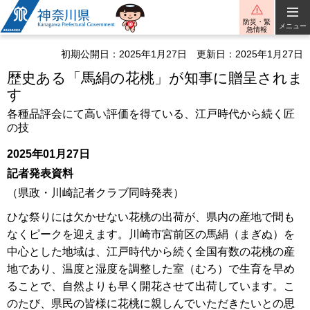
神奈川県
防災・緊
メニュー
急情報
初期公開日：2025年1月27日
更新日：2025年1月27日
歴史ある「馬絹の花桃」が知事に贈呈されま
す
各種品評会にて高い評価を得ている、江戸時代から続く匠
の技
2025年01月27日
記者発表資料
（県政・川崎記者クラブ同時発表）
ひな祭りには欠かせない花桃の出荷が、県内の産地で間も
なくピークを迎えます。川崎市宮前区の馬絹（まぎぬ）を
中心とした地域は、江戸時代から続く全国有数の花桃の産
地であり、温度と湿度を調整した室（むろ）で生育を早め
ることで、自然よりも早く開花させて出荷しています。こ
のたび、県民の皆様に花桃に親しんでいただきたいとの思