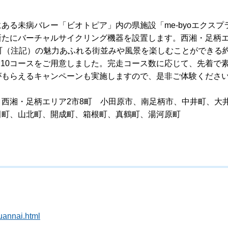
ある未病バレー「ビオトピア」内の県施設「me-byoエクスプ
新たにバーチャルサイクリング機器を設置します。西湘・足柄
8町（注記）の魅力あふれる街並みや風景を楽しむことができる約
全10コースをご用意しました。完走コース数に応じて、先着で
がもらえるキャンペーンも実施しますので、是非ご体験くださ
）西湘・足柄エリア2市8町 小田原市、南足柄市、中井町、大
田町、山北町、開成町、箱根町、真鶴町、湯河原町
uannai.html