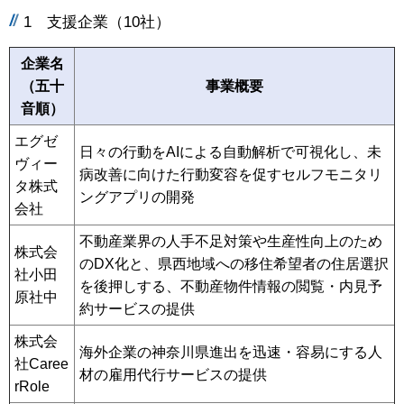
1 支援企業（10社）
企業名
（五十
事業概要
音順）
エグゼ
日々の行動をAIによる自動解析で可視化し、未
ヴィー
病改善に向けた行動変容を促すセルフモニタリ
タ株式
ングアプリの開発
会社
不動産業界の人手不足対策や生産性向上のため
株式会
のDX化と、県西地域への移住希望者の住居選択
社小田
を後押しする、不動産物件情報の閲覧・内見予
原社中
約サービスの提供
株式会
海外企業の神奈川県進出を迅速・容易にする人
社Caree
材の雇用代行サービスの提供
rRole