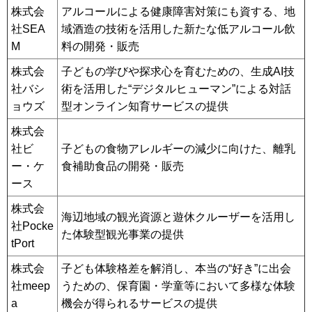
株式会
アルコールによる健康障害対策にも資する、地
社SEA
域酒造の技術を活用した新たな低アルコール飲
M
料の開発・販売
株式会
子どもの学びや探求心を育むための、生成AI技
社バシ
術を活用した“デジタルヒューマン”による対話
ョウズ
型オンライン知育サービスの提供
株式会
社ビ
子どもの食物アレルギーの減少に向けた、離乳
ー・ケ
食補助食品の開発・販売
ース
株式会
海辺地域の観光資源と遊休クルーザーを活用し
社Pocke
た体験型観光事業の提供
tPort
株式会
子ども体験格差を解消し、本当の“好き”に出会
社meep
うための、保育園・学童等において多様な体験
a
機会が得られるサービスの提供