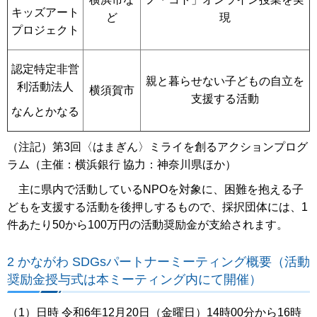
キッズアート
ど
現
プロジェクト
認定特定非営
親と暮らせない子どもの自立を
利活動法人
横須賀市
支援する活動
なんとかなる
（注記）第3回〈はまぎん〉ミライを創るアクションプログ
ラム（主催：横浜銀行 協力：神奈川県ほか）
主に県内で活動しているNPOを対象に、困難を抱える子
どもを支援する活動を後押しするもので、採択団体には、1
件あたり50から100万円の活動奨励金が支給されます。
2 かながわ SDGsパートナーミーティング概要（活動
奨励金授与式は本ミーティング内にて開催）
（1）日時 令和6年12月20日（金曜日）14時00分から16時