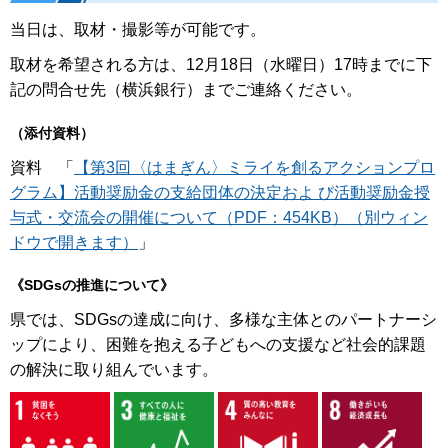
当日は、取材・撮影等が可能です。
取材を希望される方は、12月18日（水曜日）17時までに下
記の問合せ先（横浜銀行）までご連絡ください。
（添付資料）
資料 「
【第3回〈はまぎん〉ミライを創るアクションプロ
グラム】活動奨励金の支給団体の決定およ び活動奨励金授
与式・交流会の開催について（PDF：454KB）（別ウィン
ドウで開きます）
」
《SDGsの推進について》
県では、SDGsの達成に向け、多様な主体とのパートナーシ
ップにより、困難を抱える子どもへの支援など社会的課題
の解決に取り組んでいます。