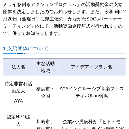
ミライを創るアクションプログラム」の活動奨励金の支給
団体を決定しましたのでお知らせします。また、令和6年12
月20日（金曜日）に県主催の「かながわSDGsパートナー
ミーティング」内にて、活動奨励金授与式が行われますの
で、併せてお知らせします。
1 支給団体について
主な活動
法人名
アイデア・プラン名
地域
特定非営利活
AYAインクルーシブ音楽フェス
横浜市・
動法人
ティバル in横浜
全国
AYA
認定NPO法
川崎市、
企業×小児病棟が「ヒト・モ
人
横浜市な
ノ・コト」オンライン授業を実