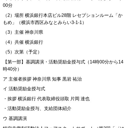
00分
（2）場所 横浜銀行本店ビル28階 レセプションルーム「か
もめ」（横浜市西区みなとみらい3-1-1）
（3）主催 神奈川県
（4）共催 横浜銀行
（5）次第（予定）
【第一部】基調講演・活動奨励金授与式（14時00分から14
時40分）
ア 主催者挨拶 神奈川県 知事 黒岩 祐治
イ 活動奨励金授与式
・挨拶 横浜銀行 代表取締役頭取 片岡 達也
・活動奨励金授与、支給団体紹介
ウ 基調講演