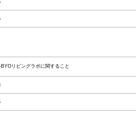
5
5
-BYOリビングラボに関すること
8
5