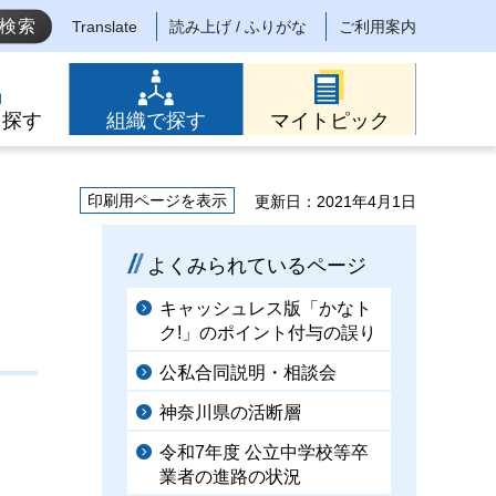
Translate
読み上げ / ふりがな
ご利用案内
ら探す
組織で探す
マイトピック
印刷用ページを表示
更新日：2021年4月1日
よくみられているページ
キャッシュレス版「かなト
ク!」のポイント付与の誤り
公私合同説明・相談会
神奈川県の活断層
令和7年度 公立中学校等卒
業者の進路の状況