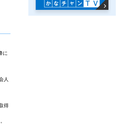
降に
会人
取得
と。