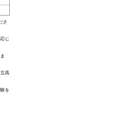
ださ
に応じ
しま
市立高
試験を