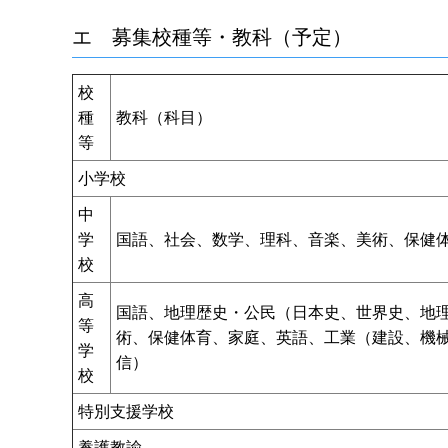
エ 募集校種等・教科（予定）
校
種
教科（科目）
等
小学校
中
学
国語、社会、数学、理科、音楽、美術、保健
校
高
国語、地理歴史・公民（日本史、世界史、地
等
術、保健体育、家庭、英語、工業（建設、機
学
信）
校
特別支援学校
養護教諭