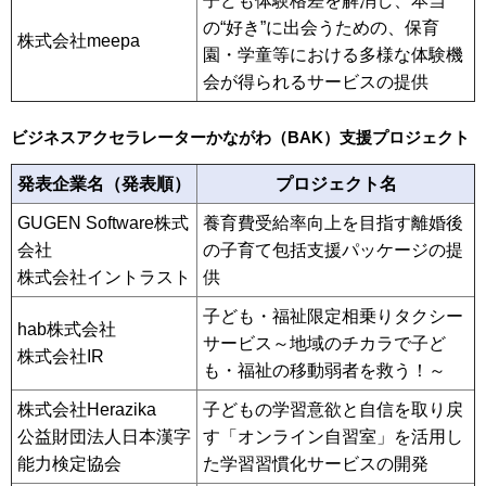
子ども体験格差を解消し、本当
の“好き”に出会うための、保育
株式会社meepa
園・学童等における多様な体験機
会が得られるサービスの提供
ビジネスアクセラレーターかながわ（BAK）支援プロジェクト
発表企業名（発表順）
プロジェクト名
GUGEN Software株式
養育費受給率向上を目指す離婚後
会社
の子育て包括支援パッケージの提
株式会社イントラスト
供
子ども・福祉限定相乗りタクシー
hab株式会社
サービス～地域のチカラで子ど
株式会社IR
も・福祉の移動弱者を救う！～
株式会社Herazika
子どもの学習意欲と自信を取り戻
公益財団法人日本漢字
す「オンライン自習室」を活用し
能力検定協会
た学習習慣化サービスの開発