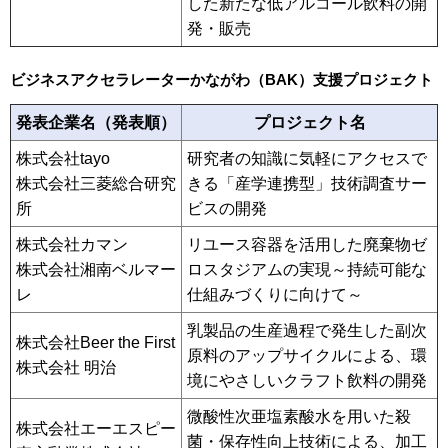
した新たな低アルコール飲料の開
発・販売
ビジネスアクセラレーターかながわ（BAK）支援プロジェクト
発表企業名（発表順）
プロジェクト名
株式会社tayo
研究者の知識に気軽にアクセスで
株式会社三菱総合研究
きる「産学連携型」技術調査サー
所
ビスの開発
株式会社カマン
リユース容器を活用した廃棄物ゼ
株式会社湘南ベルマー
ロスタジアムの実現～持続可能な
レ
仕組みづくりに向けて～
乳製品の生産過程で発生した副次
株式会社Beer the First
原料のアップサイクルによる、環
株式会社 明治
境にやさしいクラフト飲料の開発
微酸性次亜塩素酸水を用いた殺
株式会社エーエスピー
菌・保存性向上技術による、加工