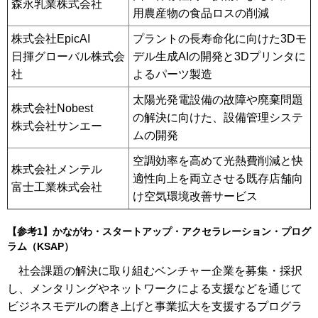
森永乳業株式会社
用農産物の食品ロスの削減
株式会社EpicAI
プラントの長寿命化に向けた3Dモ
日揮グローバル株式会
デル生成AIの開発と3Dプリンタに
社
よるパーツ製造
太陽光発電設備の故障や廃棄問題
株式会社Nobest
の解決に向けた、設備管理システ
株式会社サンエー
ムの開発
空調効率を高めて光熱費削減と快
株式会社メンテル
適性向上を両立させる既存店舗向
富士工業株式会社
け空気環境改善サービス
【参考1】かながわ・スタートアップ・アクセラレーション・プログ
ラム（KSAP）
社会課題の解決に取り組むベンチャー企業を募集・採択
し、メンタリングやネットワークによる支援などを通じて
ビジネスモデルの磨き上げと事業拡大を支援するプログラ