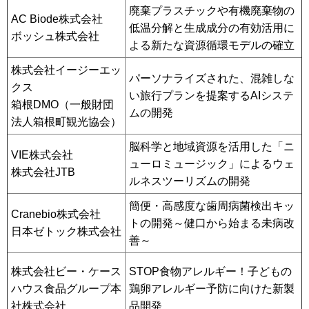
廃棄プラスチックや有機廃棄物の
AC Biode株式会社
低温分解と生成成分の有効活用に
ボッシュ株式会社
よる新たな資源循環モデルの確立
株式会社イージーエッ
パーソナライズされた、混雑しな
クス
い旅行プランを提案するAIシステ
箱根DMO（一般財団
ムの開発
法人箱根町観光協会）
脳科学と地域資源を活用した「ニ
VIE株式会社
ューロミュージック」によるウェ
株式会社JTB
ルネスツーリズムの開発
簡便・高感度な歯周病菌検出キッ
Cranebio株式会社
トの開発～健口から始まる未病改
日本ゼトック株式会社
善～
株式会社ビー・ケース
STOP食物アレルギー！子どもの
ハウス食品グループ本
鶏卵アレルギー予防に向けた新製
社株式会社
品開発