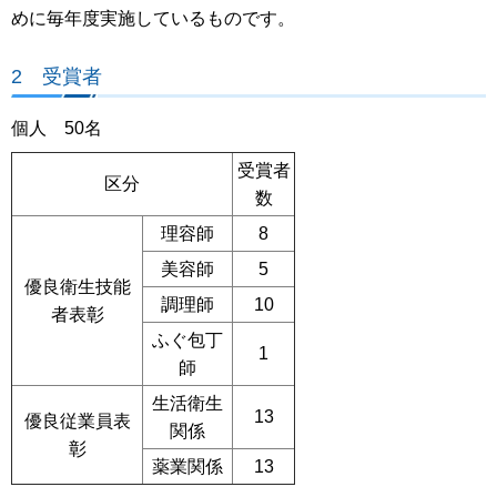
めに毎年度実施しているものです。
2 受賞者
個人 50名
受賞者
区分
数
理容師
8
美容師
5
優良衛生技能
調理師
10
者表彰
ふぐ包丁
1
師
生活衛生
13
優良従業員表
関係
彰
薬業関係
13