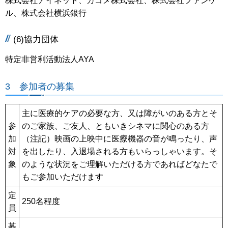
株式会社アイネット、カゴメ株式会社、株式会社ファンケ
ル、株式会社横浜銀行
(6)協力団体
特定非営利活動法人AYA
3 参加者の募集
主に医療的ケアの必要な方、又は障がいのある方とそ
参
のご家族、ご友人、ともいきシネマに関心のある方
加
（注記）映画の上映中に医療機器の音が鳴ったり、声
対
を出したり、入退場される方もいらっしゃいます。そ
象
のような状況をご理解いただける方であればどなたで
もご参加いただけます
定
250名程度
員
募