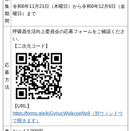
集
令和6年11月21日（木曜日）から令和6年12月6日（金
期
曜日）まで
間
呼吸器生活向上委員会の応募フォームをご確認くださ
い。
【二次元コード】
応
募
方
法
【URL】
https://forms.gle/kiGyhucWpikcpeNp9（別ウィンドウ
で開きます）