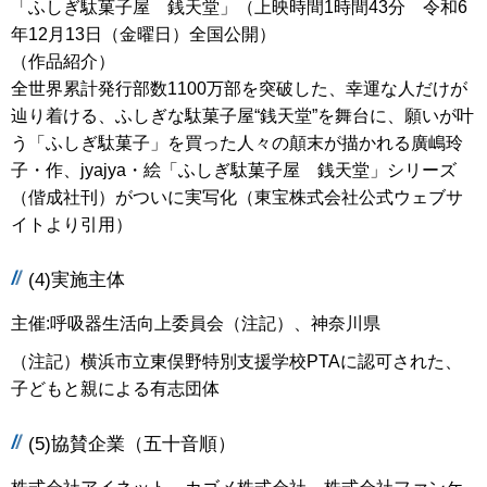
「ふしぎ駄菓子屋 銭天堂」（上映時間1時間43分 令和6
年12月13日（金曜日）全国公開）
（作品紹介）
全世界累計発行部数1100万部を突破した、幸運な人だけが
辿り着ける、ふしぎな駄菓子屋“銭天堂”を舞台に、願いが叶
う「ふしぎ駄菓子」を買った人々の顛末が描かれる廣嶋玲
子・作、jyajya・絵「ふしぎ駄菓子屋 銭天堂」シリーズ
（偕成社刊）がついに実写化（東宝株式会社公式ウェブサ
イトより引用）
(4)実施主体
主催:呼吸器生活向上委員会（注記）、神奈川県
（注記）横浜市立東俣野特別支援学校PTAに認可された、
子どもと親による有志団体
(5)協賛企業（五十音順）