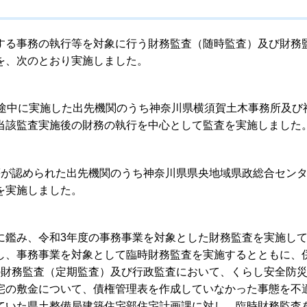
る事務の執行等を対象に行う財務監査（随時監査）及び財務
を、次のとおり実施しました。
途中に実施した出先機関のうち神奈川県横須賀土木事務所及び
当該監査実施後の財務の執行を中心として監査を実施しました
が認められた出先機関のうち神奈川県県央地域県政総合セン
を実施しました。
鑑み、令和3年度の事務事業を対象とした財務監査を実施し
し、事務事業を対象として臨時財務監査を実施するとともに、
の財務監査（定期監査）及び行政監査において、くらし安全防
宅の敷金について、債権管理表を作成していなかった事態を不
ていた県土整備局建築住宅部住宅計画課に対し、臨時財務監査