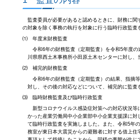
監査委員が必要があると認めるときに、財務に関す
の対象を除く事務の執行を対象に行う臨時行政監査
⑴ 年度末財務監査
令和6年の財務監査（定期監査）を令和5年度の
川県県西土木事務所小田原土木センターに対し、
⑵ 補完的財務監査
令和6年の財務監査（定期監査）の結果、指摘等
対し、その後の対応などについて、補完的に監査
⑶ 臨時財務監査及び臨時行政監査
新型コロナウイルス感染症対策への対応状況等に
かった産業労働局中小企業部中小企業支援課に対
て臨時行政監査を実施しました。また、令和5年
務室が東日本大震災からの避難者に対する借上住
事項として指摘したことから、同様の事態が生じ