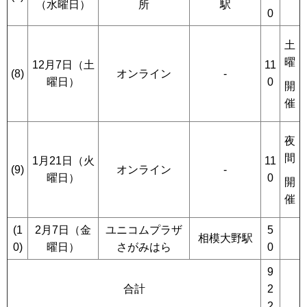
（水曜日）
所
駅
0
土
曜
12月7日（土
11
(8)
オンライン
-
曜日）
0
開
催
夜
間
1月21日（火
11
(9)
オンライン
-
曜日）
0
開
催
(1
2月7日（金
ユニコムプラザ
5
相模大野駅
0)
曜日）
さがみはら
0
9
合計
2
2