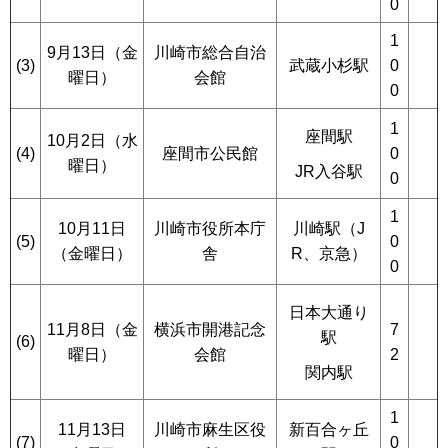
0
1
9月13日（金
川崎市総合自治
(3)
武蔵小杉駅
0
曜日）
会館
0
1
座間駅
10月2日（水
(4)
座間市公民館
0
曜日）
JR入谷駅
0
1
10月11日
川崎市役所本庁
川崎駅（J
(5)
0
（金曜日）
舎
R、京急）
0
日本大通り
11月8日（金
横浜市開港記念
7
駅
(6)
曜日）
会館
2
関内駅
1
11月13日
川崎市麻生区役
新百合ヶ丘
(7)
0