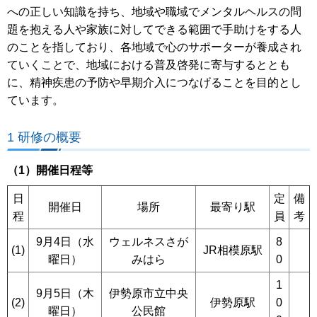
への正しい知識を持ち、地域や職域でメンタルヘルスの問
題を抱える人や家族に対してできる範囲で手助けをする人
のことを指しており、各地域で心のサポーターが養成され
ていくことで、地域における普及啓発に寄与するととも
に、精神疾患の予防や早期介入につなげることを目的とし
ています。
1 研修の概要
（1）開催日程等
日
定
備
開催日
場所
最寄り駅
程
員
考
9月4日（水
ウェルネスさが
8
(1)
JR相模原駅
曜日）
みはら
0
1
9月5日（木
伊勢原市立中央
(2)
伊勢原駅
0
曜日）
公民館