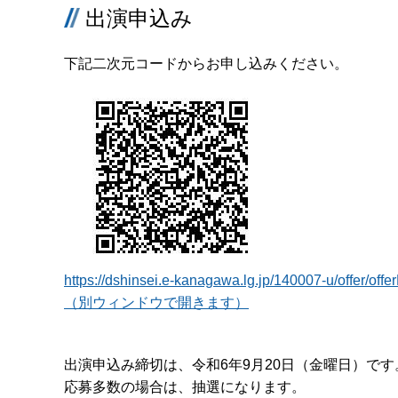
出演申込み
下記二次元コードからお申し込みください。
https://dshinsei.e-kanagawa.lg.jp/140007-u/offer/of
（別ウィンドウで開きます）
出演申込み締切は、令和6年9月20日（金曜日）です
応募多数の場合は、抽選になります。