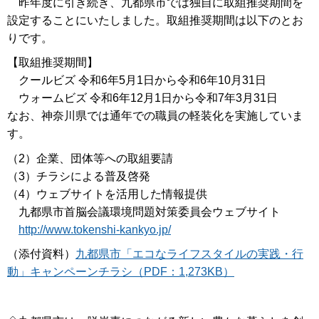
昨年度に引き続き、九都県市では独自に取組推奨期間を
設定することにいたしました。取組推奨期間は以下のとお
りです。
【取組推奨期間】
クールビズ 令和6年5月1日から令和6年10月31日
ウォームビズ 令和6年12月1日から令和7年3月31日
なお、神奈川県では通年での職員の軽装化を実施していま
す。
（2）企業、団体等への取組要請
（3）チラシによる普及啓発
（4）ウェブサイトを活用した情報提供
九都県市首脳会議環境問題対策委員会ウェブサイト
http://www.tokenshi-kankyo.jp/
（添付資料）
九都県市「エコなライフスタイルの実践・行
動」キャンペーンチラシ（PDF：1,273KB）