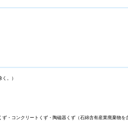
除く。）
くず・コンクリートくず・陶磁器くず（石綿含有産業廃棄物を
）