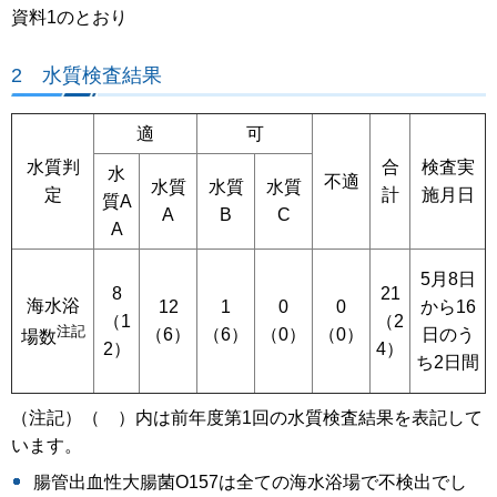
資料1のとおり
2 水質検査結果
適
可
水質判
合
検査実
水
不適
水質
水質
水質
定
計
施月日
質A
A
B
C
A
5月8日
8
21
海水浴
12
1
0
0
から16
（1
（2
注記
（6）
（6）
（0）
（0）
日のう
場数
2）
4）
ち2日間
（注記）（ ）内は前年度第1回の水質検査結果を表記して
います。
腸管出血性大腸菌О157は全ての海水浴場で不検出でし