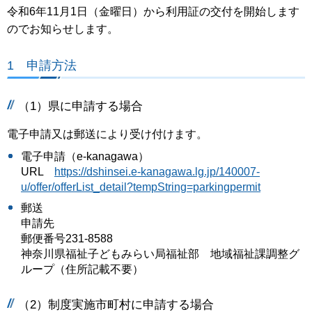
令和6年11月1日（金曜日）から利用証の交付を開始します
のでお知らせします。
1 申請方法
（1）県に申請する場合
電子申請又は郵送により受け付けます。
電子申請（e-kanagawa）
URL
h
ttps://dshinsei.e-kanagawa.lg.jp/140007-
u/offer/offerList_detail?tempString=parkingpermit
郵送
申請先
郵便番号231-8588
神奈川県福祉子どもみらい局福祉部 地域福祉課調整グ
ループ（住所記載不要）
（2）制度実施市町村に申請する場合