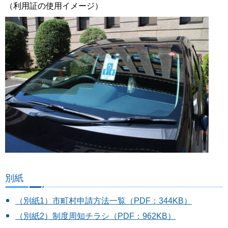
（利用証の使用イメージ）
別紙
（別紙1）市町村申請方法一覧（PDF：344KB）
（別紙2）制度周知チラシ（PDF：962KB）