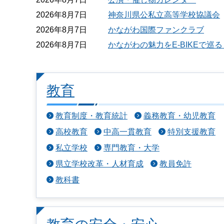
報の
RSS
2026年8月7日
神奈川県公私立高等学校協議会
配信
2026年8月7日
かながわ国際ファンクラブ
2026年8月7日
かながわの魅力をE-BIKEで
教育
教育制度・教育統計
義務教育・幼児教育
高校教育
中高一貫教育
特別支援教育
私立学校
専門教育・大学
県立学校改革・人材育成
教員免許
教科書