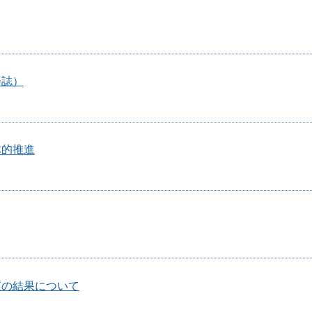
会誌）
体的推進
査の結果について