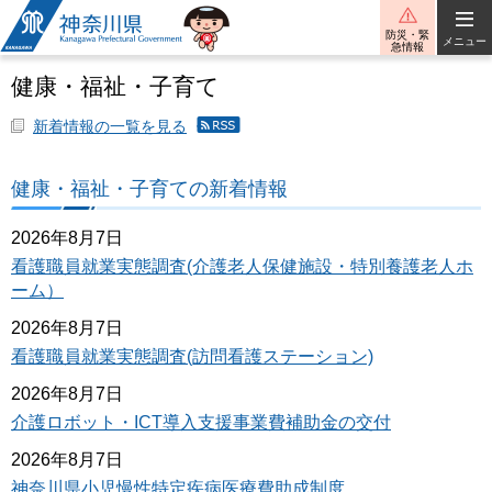
神奈川県
防災・緊
メニュー
急情報
健康・福祉・子育て
新着情報の一覧を見る
健
康・
福
健康・福祉・子育ての新着情報
祉・
子育
ての
2026年8月7日
新着
看護職員就業実態調査(介護老人保健施設・特別養護老人ホ
情報
ーム）
の
RSS
2026年8月7日
配信
看護職員就業実態調査(訪問看護ステーション)
2026年8月7日
介護ロボット・ICT導入支援事業費補助金の交付
2026年8月7日
神奈川県小児慢性特定疾病医療費助成制度