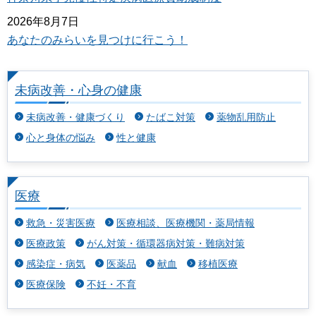
2026年8月7日
あなたのみらいを見つけに行こう！
未病改善・心身の健康
未病改善・健康づくり
たばこ対策
薬物乱用防止
心と身体の悩み
性と健康
医療
救急・災害医療
医療相談、医療機関・薬局情報
医療政策
がん対策・循環器病対策・難病対策
感染症・病気
医薬品
献血
移植医療
医療保険
不妊・不育