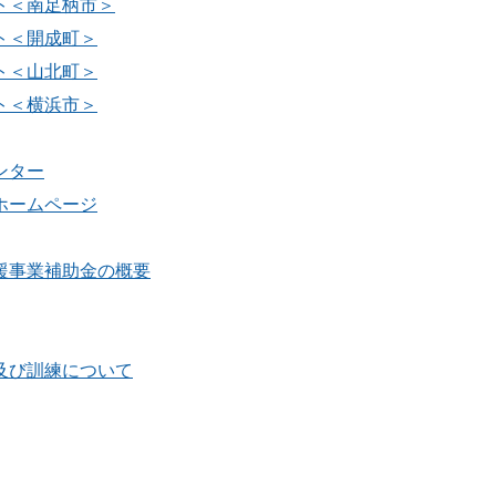
ト＜南足柄市＞
ト＜開成町＞
ト＜山北町＞
ト＜横浜市＞
ンター
ホームページ
援事業補助金の概要
及び訓練について