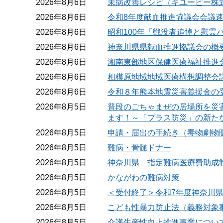
2026年8月6日
未病改善レシピ（キユーピー株
2026年8月6日
令和8年度献血推進協議会会議
2026年8月6日
昭和100年「戦没者追悼と慰霊
2026年8月6日
神奈川県県献血推進協議会の概
2026年8月6日
湘南東部地区保健医療福祉推進会
2026年8月6日
相模原地域地域医療構想調整会
2026年8月6日
令和８年熊本地震災害義援金の
2026年8月5日
普段のごちゃまぜの居場所を災
ます！～「プラス防災」の新た
2026年8月5日
申請・届出の手続き（毒物劇物
2026年8月5日
難病・骨髄ドナー
2026年8月5日
神奈川県 指定難病医療費助成
2026年8月5日
かながわの難病対策
2026年8月5日
＜受付終了＞令和7年度神奈川
2026年8月5日
こども性暴力防止法（義務対象
2026年8月5日
介護生産性向上推進事業につい