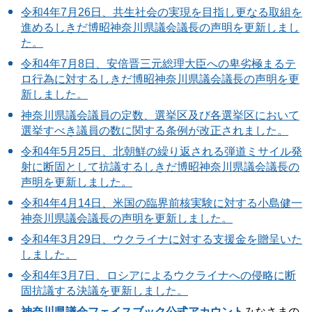
令和4年7月26日、共生社会の実現を目指し更なる取組を
進めるしきだ博昭神奈川県議会議長の声明を更新しまし
た。
令和4年7月8日、
安倍晋三元総理大臣への卑劣極まるテ
ロ行為に対するしきだ博昭神奈川県議会議長の声明を更
新しました。
神奈川県議会議員の定数、選挙区及び各選挙区において
選挙すべき議員の数に関する条例が改正されました。
令和4年5月25日、北朝鮮の繰り返される弾道ミサイル発
射に断固として抗議するしきだ博昭神奈川県議会議長の
声明を更新しました。
令和4年4月14日、米国の臨界前核実験に対する小島健一
神奈川県議会議長の声明を更新しました。
令和4年3月29日、ウクライナに対する支援金を贈呈いた
しました。
令和4年3月7日、ロシアによるウクライナへの侵略に断
固抗議する決議を更新しました。
神奈川県議会フェイスブック公式アカウント
みなさまの