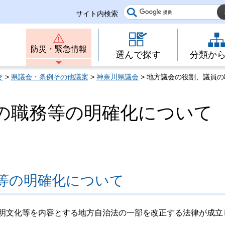
サイト内検索
防災・緊急情報
選んで探す
分類か
交
>
県議会・条例その他議案
>
神奈川県議会
> 地方議会の役割、議員
の職務等の明確化について
等の明確化について
の明文化等を内容とする地方自治法の一部を改正する法律が成立