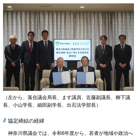
（左から、落合議会局長、ます議員、近藤副議長、柳下議
長、小山学長、細田副学長、出石法学部長）
協定締結の経緯
神奈川県議会では、令和6年度から、若者が地域や政治へ