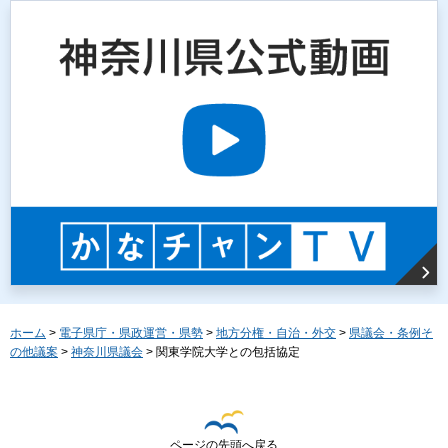
ホーム
>
電子県庁・県政運営・県勢
>
地方分権・自治・外交
>
県議会・条例そ
の他議案
>
神奈川県議会
> 関東学院大学との包括協定
ページの先頭へ戻る