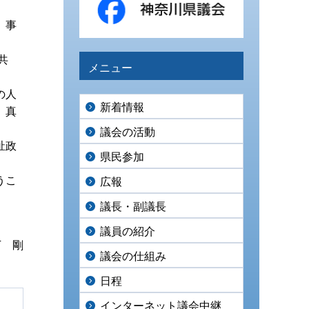
、事
共
メニュー
の人
新着情報
、真
議会の活動
祉政
県民参加
うこ
広報
議長・副議長
議員の紹介
下 剛
議会の仕組み
日程
インターネット議会中継