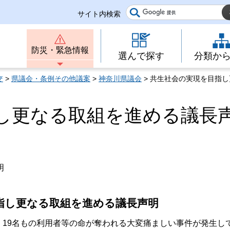
サイト内検索
防災・緊急情報
選んで探す
分類か
交
>
県議会・条例その他議案
>
神奈川県議会
> 共生社会の実現を目指
し更なる取組を進める議長
明
指し更なる取組を進める議長声明
、19名もの利用者等の命が奪われる大変痛ましい事件が発生し