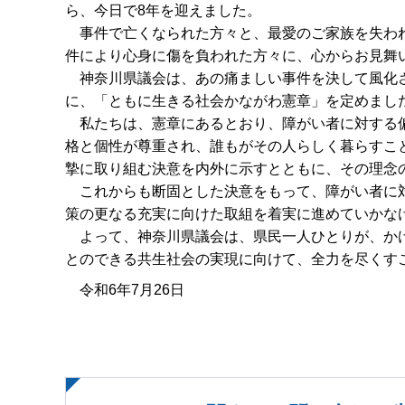
ら、今日で8年を迎えました。
事件で亡くなられた方々と、最愛のご家族を失われ
件により心身に傷を負われた方々に、心からお見舞
神奈川県議会は、あの痛ましい事件を決して風化さ
に、「ともに生きる社会かながわ憲章」を定めまし
私たちは、憲章にあるとおり、障がい者に対する偏
格と個性が尊重され、誰もがその人らしく暮らすこ
摯に取り組む決意を内外に示すとともに、その理念
これからも断固とした決意をもって、障がい者に対
策の更なる充実に向けた取組を着実に進めていかな
よって、神奈川県議会は、県民一人ひとりが、かけ
とのできる共生社会の実現に向けて、全力を尽くす
令和6年7月26日