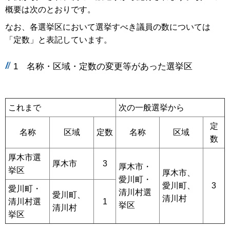
概要は次のとおりです。
なお、各選挙区において選挙すべき議員の数については
「定数」と表記しています。
1 名称・区域・定数の変更等があった選挙区
これまで
次の一般選挙から
定
名称
区域
定数
名称
区域
数
厚木市選
厚木市
3
厚木市・
挙区
厚木市、
愛川町・
愛川町、
3
愛川町・
清川村選
愛川町、
清川村
清川村選
1
挙区
清川村
挙区