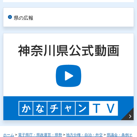
県の広報
ホーム
>
電子県庁・県政運営・県勢
>
地方分権・自治・外交
>
県議会・条例そ