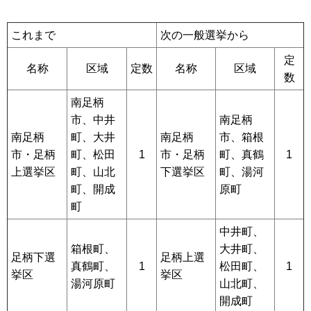
これまで
次の一般選挙から
定
名称
区域
定数
名称
区域
数
南足柄
市、中井
南足柄
南足柄
町、大井
南足柄
市、箱根
市・足柄
町、松田
1
市・足柄
町、真鶴
1
上選挙区
町、山北
下選挙区
町、湯河
町、開成
原町
町
中井町、
箱根町、
大井町、
足柄下選
足柄上選
真鶴町、
1
松田町、
1
挙区
挙区
湯河原町
山北町、
開成町