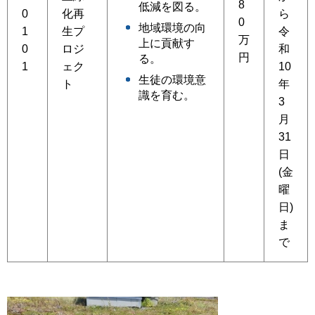
8
低減を図る。
0
化再
ら
0
地域環境の向
1
生プ
令
万
上に貢献す
0
ロジ
和
円
る。
1
ェク
10
生徒の環境意
ト
年
識を育む。
3
月
31
日
(金
曜
日)
ま
で