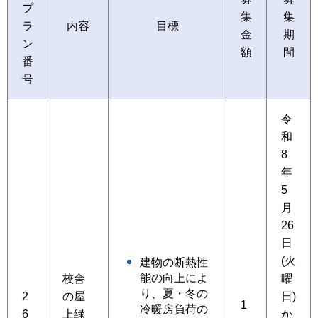
プ
集
集
ラ
内容
目標
金
期
ン
額
間
番
号
令
和
8
年
5
月
26
日
(火
建物の断熱性
能の向上によ
校舎
曜
り、夏・冬の
2
の屋
日)
1
冷暖房負荷の
6
上緑
か