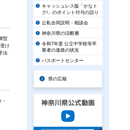
キャッシュレス版「かなト
ク!」のポイント付与の誤り
公私合同説明・相談会
神奈川県の活断層
律型
令和7年度 公立中学校等卒
を受け
業者の進路の状況
手法
パスポートセンター
県の広報
全・