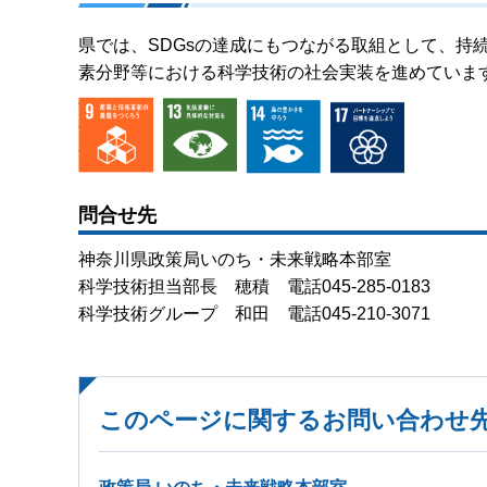
県では、SDGsの達成にもつながる取組として、持
素分野等における科学技術の社会実装を進めていま
問合せ先
神奈川県政策局いのち・未来戦略本部室
科学技術担当部長 穂積 電話045-285-0183
科学技術グループ 和田 電話045-210-3071
このページに関するお問い合わせ