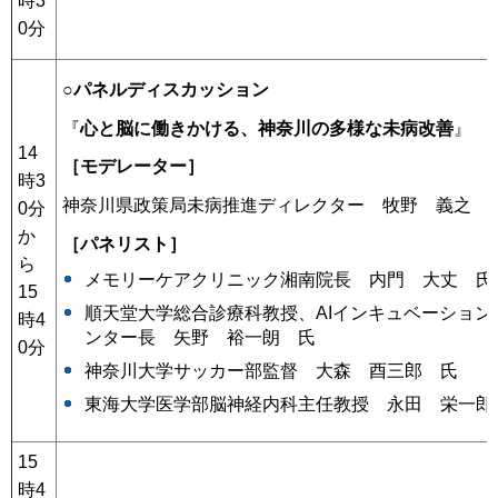
時3
0分
○パネルディスカッション
『
心と脳に働きかける、神奈川の多様な未病改善
』
14
［モデレーター］
時3
神奈川県政策局未病推進ディレクター 牧野 義之
0分
か
［パネリスト］
ら
メモリーケアクリニック湘南院長 内門 大丈 氏
15
順天堂大学総合診療科教授、AIインキュベーション
時4
ンター長 矢野 裕一朗 氏
0分
神奈川大学サッカー部監督 大森 酉三郎 氏
東海大学医学部脳神経内科主任教授 永田 栄一郎
15
時4