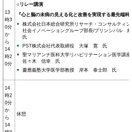
○リレー講演
13
『心と脳の未病の見える化と改善を実現する最先端科
時3
株式会社日本総合研究所リサーチ・コンサルティン
0分
社会イノベーショングループ部長/プリンシパル 
か
氏
ら
PST株式会社代表取締役 大塚 寛 氏
14
聖マリアンナ医科大学リハビリテーション医学講
時2
佐々木 信幸 氏
0分
慶應義塾大学医学部教授 岸本 泰士郎 氏
14
時2
0分
か
休憩
ら
14