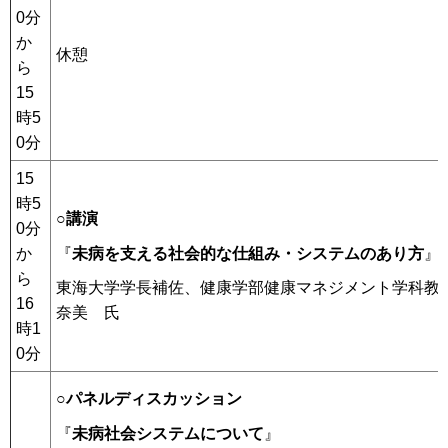
0分
か
休憩
ら
15
時5
0分
15
時5
○講演
0分
か
『
未病を支える社会的な仕組み・システムのあり方
』
ら
東海大学学長補佐、健康学部健康マネジメント学科教
16
奈美 氏
時1
0分
○パネルディスカッション
『
未病社会システムについて
』