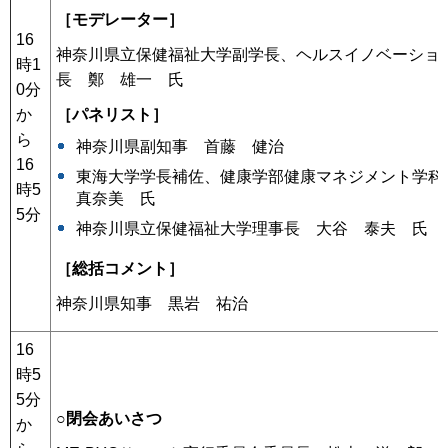
［モデレーター］
16
神奈川県立保健福祉大学副学長、ヘルスイノベーショ
時1
長 鄭 雄一 氏
0分
［パネリスト］
か
ら
神奈川県副知事 首藤 健治
16
東海大学学長補佐、健康学部健康マネジメント学
時5
真奈美 氏
5分
神奈川県立保健福祉大学理事長 大谷 泰夫 氏
［総括コメント］
神奈川県知事 黒岩 祐治
16
時5
5分
○閉会あいさつ
か