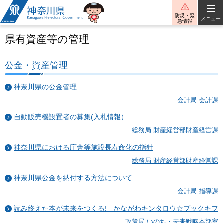
神奈川県
防災・緊
メニュー
急情報
県有資産等の管理
公金・資産管理
神奈川県の公金管理
会計局 会計課
自動販売機設置者の募集(入札情報）
総務局 財産経営部財産経営課
神奈川県における庁舎等施設長寿命化の指針
総務局 財産経営部財産経営課
神奈川県公金を納付する方法について
会計局 指導課
読み終えた本が未来をつくる! かながわキンタロウ☆ブックキフ
政策局 いのち・未来戦略本部室