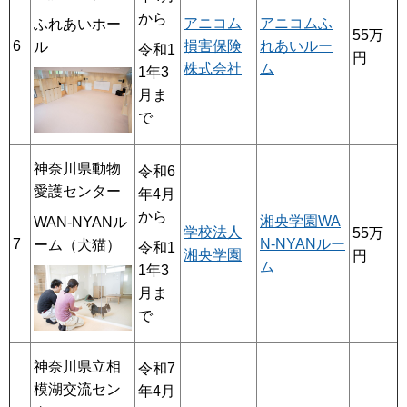
から
アニコム
アニコムふ
ふれあいホー
55万
6
損害保険
れあいルー
ル
令和1
円
株式会社
ム
1年3
月ま
で
神奈川県動物
令和6
愛護センター
年4月
から
湘央学園WA
WAN-NYANル
学校法人
55万
7
N-NYANルー
ーム（犬猫）
令和1
湘央学園
円
ム
1年3
月ま
で
神奈川県立相
令和7
模湖交流セン
年4月