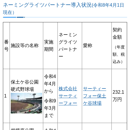
ネーミングライツパートナー導入状況
(令和8年4月1日
現在）
契約
ネーミン
金額
グライツ
番
実施
施設等の名称
愛称
（年度
パートナ
号
期間
額、税
ー
込み）
令和4
保土ケ谷公園
年4月
株式会社
サーティー
硬式野球場
から
232.1
1
サーティ
フォー保土
万円
令和9
ーフォー
ケ谷球場
年3月
まで