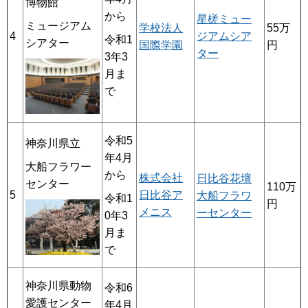
博物館
から
星槎
ミュー
ミュージアム
学校法人
55万
4
ジアムシア
令和1
シアター
国際学園
円
ター
3年3
月ま
で
令和5
神奈川県立
年4月
大船フラワー
から
株式会社
日比谷花壇
センター
110万
5
日比谷ア
大船フラワ
令和1
円
メニス
ーセンター
0年3
月ま
で
神奈川県動物
令和6
愛護センター
年4月