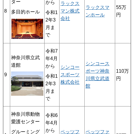
ター
から
ラックス
ラックスマ
55万
8
マン株式
多目的ホール
令和1
ンホール
円
会社
2年3
月ま
で
令和7
神奈川県立武
年4月
シンコース
道館
から
シンコー
ポーツ神奈
110万
9
スポーツ
令和1
川県立武道
円
株式会社
2年3
館
月ま
で
神奈川県動物
令和6
愛護センター
年4月
から
ペッツフ
ペッツファ
グルーミング