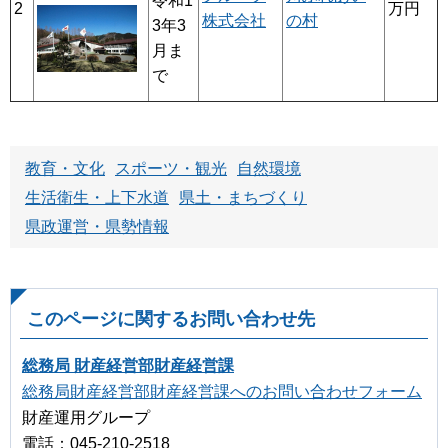
令和1
2
万円
株式会社
の村
3年3
月ま
で
教育・文化
スポーツ・観光
自然環境
生活衛生・上下水道
県土・まちづくり
県政運営・県勢情報
このページに関するお問い合わせ先
総務局 財産経営部財産経営課
総務局財産経営部財産経営課へのお問い合わせフォーム
財産運用グループ
電話：045-210-2518