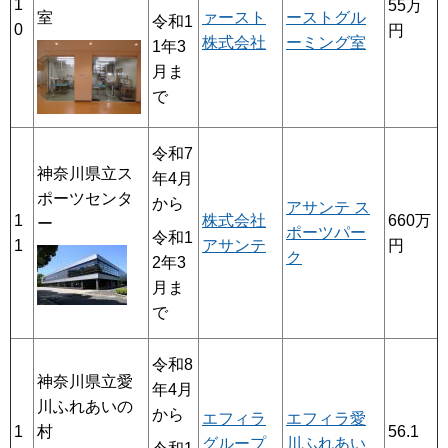
1
55万
ァースト
ーストグル
室
令和1
0
円
株式会社
ーミング室
1年3
月ま
で
令和7
神奈川県立ス
年4月
ポーツセンタ
から
アサンテ ス
1
株式会社
660万
ー
ポーツパー
令和1
1
アサンテ
円
ク
2年3
月ま
で
令和8
神奈川県立愛
年4月
川ふれあいの
から
エフィラ
エフィラ愛
村
1
56.1
グループ
川ふれあい