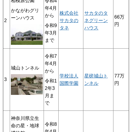
相模原公園
令和4
年4月
かながわグリ
株式会社
サカタのタ
から
66万
ーンハウス
2
サカタの
ネグリーン
円
令和9
タネ
ハウス
年3月
まで
令和7
年4月
城山トンネル
から
学校法人
星槎城山ト
77万
3
令和1
国際学園
ンネル
円
2年3
月ま
で
神奈川県立生
令和8
命の星・地球
年4月