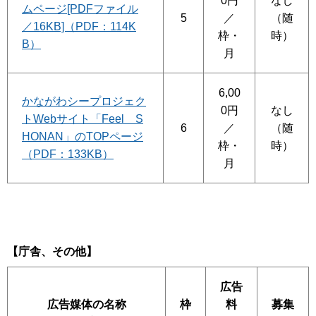
0円
なし
ムページ[PDFファイル
5
／
（随
／16KB]（PDF：114K
枠・
時）
B）
月
6,00
かながわシープロジェク
0円
なし
トWebサイト「Feel S
6
／
（随
HONAN」のTOPページ
枠・
時）
（PDF：133KB）
月
【庁舎、その他】
広告
広告媒体の名称
枠
料
募集