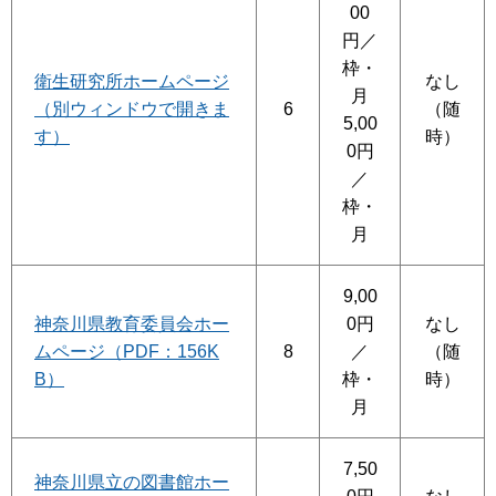
00
円／
枠・
衛生研究所ホームページ
なし
月
（別ウィンドウで開きま
6
（随
5,00
す）
時）
0円
／
枠・
月
9,00
神奈川県教育委員会ホー
0円
なし
ムページ（PDF：156K
8
／
（随
B）
枠・
時）
月
7,50
神奈川県立の図書館ホー