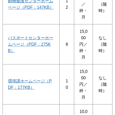
動物愛護センターホーム
1
／
（随
ページ（PDF：147KB）
2
枠・
時）
月
15,0
パスポートセンターホー
00
なし
ムページ（PDF：275K
8
円／
（随
B）
枠・
時）
月
15,0
00
なし
環境課ホームページ（P
1
円／
（随
DF：177KB）
0
枠・
時）
月
10,0