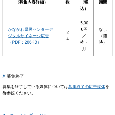
（募集内容詳細）
数
（税
期間
込）
5,00
かながわ県民センターデ
0円
なし
2
ジタルサイネージ広告
／
（随
4
（PDF：286KB）
枠・
時）
月
募集終了
募集を終了している媒体については
募集終了の広告媒体
を
御参照ください。