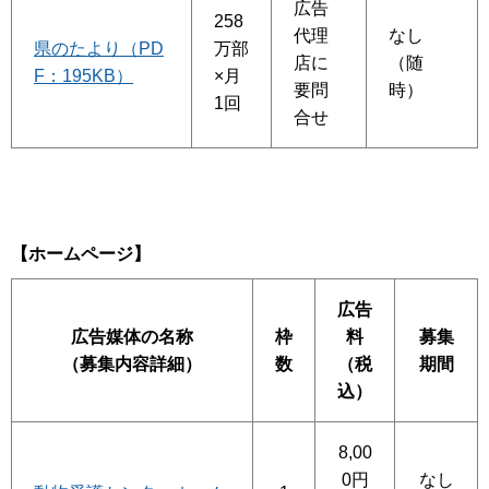
広告
258
代理
なし
県のたより（PD
万部
店に
（随
F：195KB）
×月
要問
時）
1回
合せ
【ホームページ】
広告
広告媒体の名称
枠
料
募集
（募集内容詳細）
数
（税
期間
込）
8,00
0円
なし