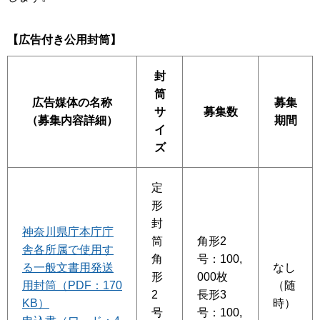
【広告付き公用封筒】
封
筒
広告媒体の名称
募集
サ
募集数
（募集内容詳細）
期間
イ
ズ
定
形
封
神奈川県庁本庁庁
筒
角形2
舎各所属で使用す
角
号：100,
る一般文書用発送
なし
形
000枚
用封筒（PDF：170
（随
2
長形3
KB）
時）
号
号：100,