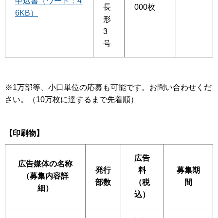
申込書（ワード：4
長
000枚
6KB）
形
3
号
※1万部等、小口単位の応募も可能です。お問い合わせくだ
さい。（10万枚に達するまで先着順）
【印刷物】
広告
広告媒体の名称
発行
料
募集期
（募集内容詳
部数
（税
間
細）
込）