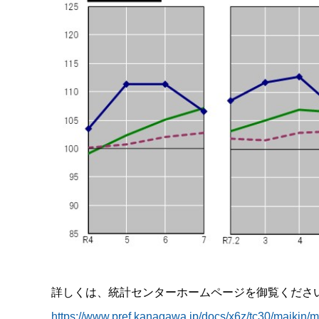
詳しくは、統計センターホームページを御覧くださ
https://www.pref.kanagawa.jp/docs/x6z/tc30/maikin/m