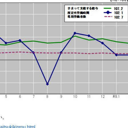
い。
aitsukikinrou.html