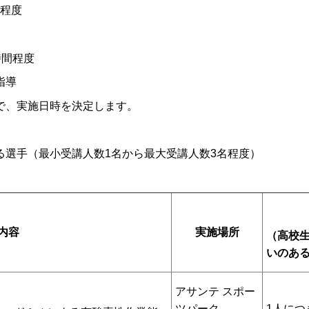
間程度
時間程度
指導
で、実施日時を決定します。
る選手（最小受講人数1名から最大受講人数3名程度）
内容
実施場所
（高校
いのあ
アサンテ スポー
ツパーク
1人につ