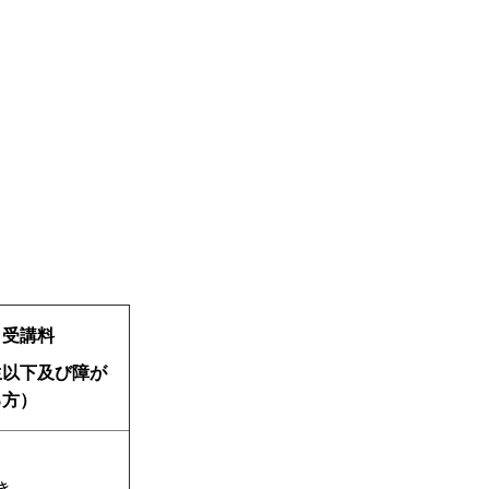
受講料
生以下及び障が
る方）
き